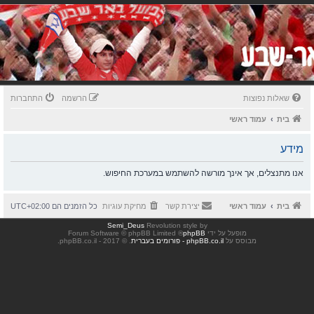
שאלות נפוצות
הרשמה
התחברות
בית
עמוד ראשי
מידע
אנו מתנצלים, אך אינך מורשה להשתמש במערכת החיפוש.
בית
עמוד ראשי
יצירת קשר
מחיקת עוגיות
כל הזמנים הם
UTC+02:00
Semi_Deus
Revolution style by
מופעל על ידי
phpBB
® Forum Software © phpBB Limited
מבוסס על
phpBB.co.il - פורומים בעברית
. © 2017 - phpBB.co.il.