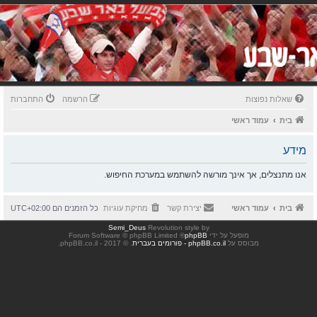
שאלות נפוצות
הרשמה
התחברות
בית
עמוד ראשי
מידע
אנו מתנצלים, אך אינך מורשה להשתמש במערכת החיפוש.
בית
עמוד ראשי
יצירת קשר
מחיקת עוגיות
כל הזמנים הם
UTC+02:00
Semi_Deus
Revolution style by
מופעל על ידי
phpBB
® Forum Software © phpBB Limited
מבוסס על
phpBB.co.il - פורומים בעברית
. © 2017 - phpBB.co.il.