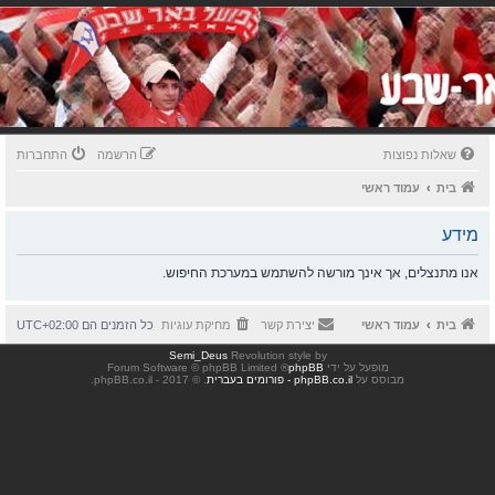
שאלות נפוצות
הרשמה
התחברות
בית
עמוד ראשי
מידע
אנו מתנצלים, אך אינך מורשה להשתמש במערכת החיפוש.
בית
עמוד ראשי
יצירת קשר
מחיקת עוגיות
כל הזמנים הם
UTC+02:00
Semi_Deus
Revolution style by
מופעל על ידי
phpBB
® Forum Software © phpBB Limited
מבוסס על
phpBB.co.il - פורומים בעברית
. © 2017 - phpBB.co.il.