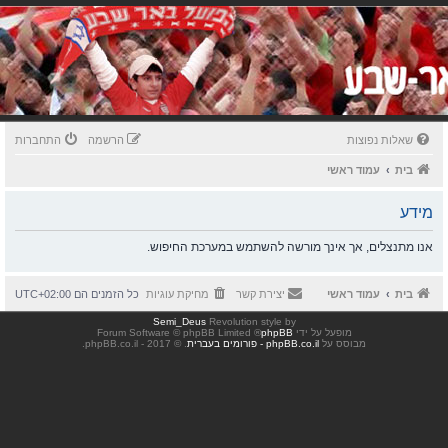
שאלות נפוצות
הרשמה
התחברות
בית
עמוד ראשי
מידע
אנו מתנצלים, אך אינך מורשה להשתמש במערכת החיפוש.
בית
עמוד ראשי
יצירת קשר
מחיקת עוגיות
כל הזמנים הם
UTC+02:00
Semi_Deus
Revolution style by
מופעל על ידי
phpBB
® Forum Software © phpBB Limited
מבוסס על
phpBB.co.il - פורומים בעברית
. © 2017 - phpBB.co.il.