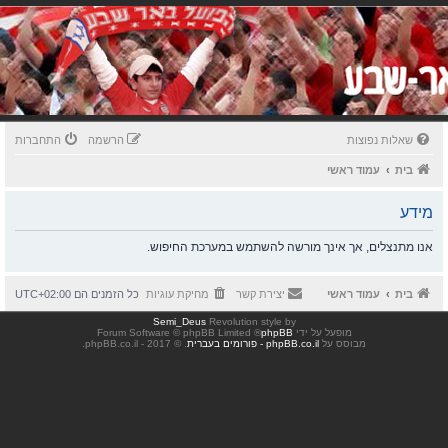
שאלות נפוצות
הרשמה
התחברות
בית
עמוד ראשי
מידע
אנו מתנצלים, אך אינך מורשה להשתמש במערכת החיפוש.
בית
עמוד ראשי
יצירת קשר
מחיקת עוגיות
כל הזמנים הם
UTC+02:00
Semi_Deus
Revolution style by
מופעל על ידי
phpBB
® Forum Software © phpBB Limited
מבוסס על
phpBB.co.il - פורומים בעברית
. © 2017 - phpBB.co.il.