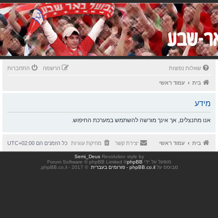
שאלות נפוצות
הרשמה
התחברות
בית
עמוד ראשי
מידע
אנו מתנצלים, אך אינך מורשה להשתמש במערכת החיפוש.
בית
עמוד ראשי
יצירת קשר
מחיקת עוגיות
כל הזמנים הם
UTC+02:00
Semi_Deus
Revolution style by
מופעל על ידי
phpBB
® Forum Software © phpBB Limited
מבוסס על
phpBB.co.il - פורומים בעברית
. © 2017 - phpBB.co.il.