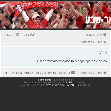
שאלות נפוצות
הרשמה
התחברות
בית
עמוד ראשי
מידע
אנו מתנצלים, אך אינך מורשה להשתמש במערכת החיפוש.
בית
עמוד ראשי
יצירת קשר
מחיקת עוגיות
כל הזמנים הם
UTC+02:00
Semi_Deus
Revolution style by
מופעל על ידי
phpBB
® Forum Software © phpBB Limited
מבוסס על
phpBB.co.il - פורומים בעברית
. © 2017 - phpBB.co.il.