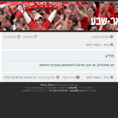
שאלות נפוצות
הרשמה
התחברות
בית
עמוד ראשי
מידע
אנו מתנצלים, אך אינך מורשה להשתמש במערכת החיפוש.
בית
עמוד ראשי
יצירת קשר
מחיקת עוגיות
כל הזמנים הם
UTC+02:00
Semi_Deus
Revolution style by
מופעל על ידי
phpBB
® Forum Software © phpBB Limited
מבוסס על
phpBB.co.il - פורומים בעברית
. © 2017 - phpBB.co.il.