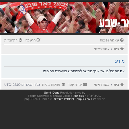
שאלות נפוצות
הרשמה
התחברות
בית
עמוד ראשי
מידע
אנו מתנצלים, אך אינך מורשה להשתמש במערכת החיפוש.
בית
עמוד ראשי
יצירת קשר
מחיקת עוגיות
כל הזמנים הם
UTC+02:00
Semi_Deus
Revolution style by
מופעל על ידי
phpBB
® Forum Software © phpBB Limited
מבוסס על
phpBB.co.il - פורומים בעברית
. © 2017 - phpBB.co.il.