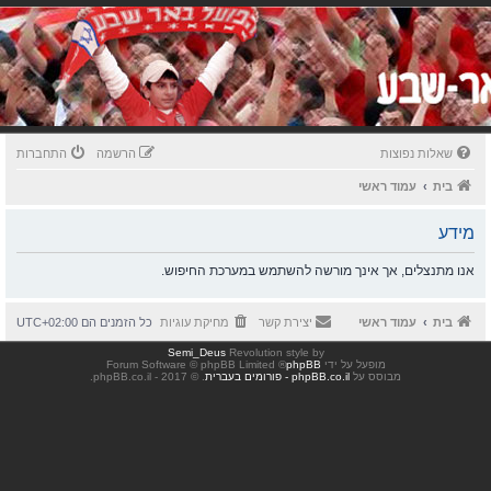
שאלות נפוצות
הרשמה
התחברות
בית
עמוד ראשי
מידע
אנו מתנצלים, אך אינך מורשה להשתמש במערכת החיפוש.
בית
עמוד ראשי
יצירת קשר
מחיקת עוגיות
כל הזמנים הם
UTC+02:00
Semi_Deus
Revolution style by
מופעל על ידי
phpBB
® Forum Software © phpBB Limited
מבוסס על
phpBB.co.il - פורומים בעברית
. © 2017 - phpBB.co.il.