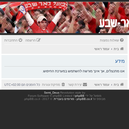
שאלות נפוצות
הרשמה
התחברות
בית
עמוד ראשי
מידע
אנו מתנצלים, אך אינך מורשה להשתמש במערכת החיפוש.
בית
עמוד ראשי
יצירת קשר
מחיקת עוגיות
כל הזמנים הם
UTC+02:00
Semi_Deus
Revolution style by
מופעל על ידי
phpBB
® Forum Software © phpBB Limited
מבוסס על
phpBB.co.il - פורומים בעברית
. © 2017 - phpBB.co.il.