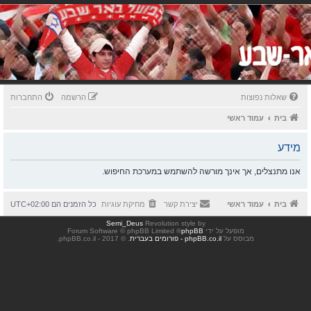
שאלות נפוצות
הרשמה
התחברות
בית
עמוד ראשי
מידע
אנו מתנצלים, אך אינך מורשה להשתמש במערכת החיפוש.
בית
עמוד ראשי
יצירת קשר
מחיקת עוגיות
כל הזמנים הם
UTC+02:00
Semi_Deus
Revolution style by
מופעל על ידי
phpBB
® Forum Software © phpBB Limited
מבוסס על
phpBB.co.il - פורומים בעברית
. © 2017 - phpBB.co.il.