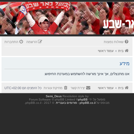
שאלות נפוצות
הרשמה
התחברות
בית
עמוד ראשי
מידע
אנו מתנצלים, אך אינך מורשה להשתמש במערכת החיפוש.
בית
עמוד ראשי
יצירת קשר
מחיקת עוגיות
כל הזמנים הם
UTC+02:00
Semi_Deus
Revolution style by
מופעל על ידי
phpBB
® Forum Software © phpBB Limited
מבוסס על
phpBB.co.il - פורומים בעברית
. © 2017 - phpBB.co.il.