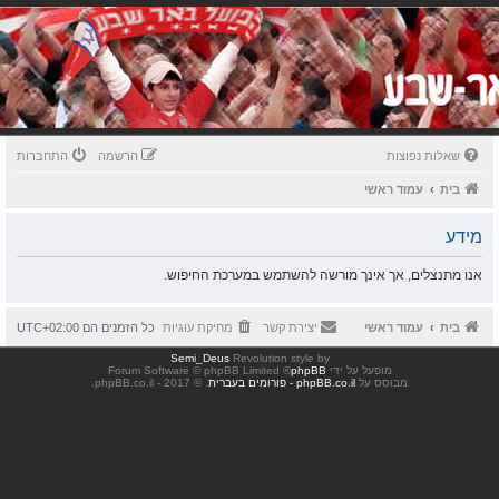
שאלות נפוצות
הרשמה
התחברות
בית
עמוד ראשי
מידע
אנו מתנצלים, אך אינך מורשה להשתמש במערכת החיפוש.
בית
עמוד ראשי
יצירת קשר
מחיקת עוגיות
כל הזמנים הם
UTC+02:00
Semi_Deus
Revolution style by
מופעל על ידי
phpBB
® Forum Software © phpBB Limited
מבוסס על
phpBB.co.il - פורומים בעברית
. © 2017 - phpBB.co.il.