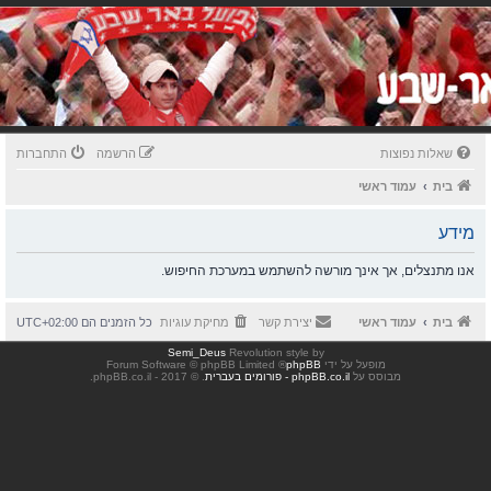
שאלות נפוצות
הרשמה
התחברות
בית
עמוד ראשי
מידע
אנו מתנצלים, אך אינך מורשה להשתמש במערכת החיפוש.
בית
עמוד ראשי
יצירת קשר
מחיקת עוגיות
כל הזמנים הם
UTC+02:00
Semi_Deus
Revolution style by
מופעל על ידי
phpBB
® Forum Software © phpBB Limited
מבוסס על
phpBB.co.il - פורומים בעברית
. © 2017 - phpBB.co.il.