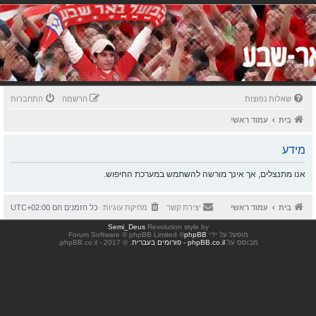
שאלות נפוצות
הרשמה
התחברות
בית
עמוד ראשי
מידע
אנו מתנצלים, אך אינך מורשה להשתמש במערכת החיפוש.
בית
עמוד ראשי
יצירת קשר
מחיקת עוגיות
כל הזמנים הם
UTC+02:00
Semi_Deus
Revolution style by
מופעל על ידי
phpBB
® Forum Software © phpBB Limited
מבוסס על
phpBB.co.il - פורומים בעברית
. © 2017 - phpBB.co.il.