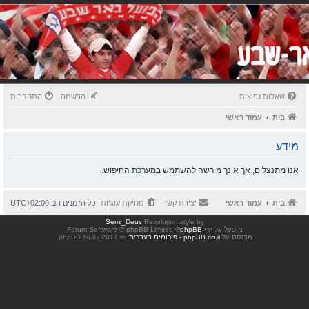
שאלות נפוצות
הרשמה
התחברות
בית
עמוד ראשי
מידע
אנו מתנצלים, אך אינך מורשה להשתמש במערכת החיפוש.
בית
עמוד ראשי
יצירת קשר
מחיקת עוגיות
כל הזמנים הם
UTC+02:00
Semi_Deus
Revolution style by
מופעל על ידי
phpBB
® Forum Software © phpBB Limited
מבוסס על
phpBB.co.il - פורומים בעברית
. © 2017 - phpBB.co.il.