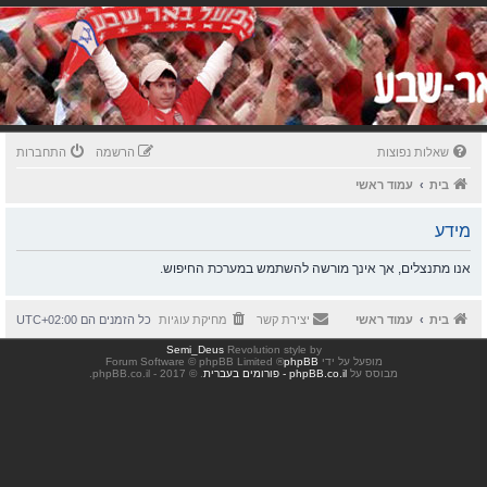
שאלות נפוצות
הרשמה
התחברות
בית
עמוד ראשי
מידע
אנו מתנצלים, אך אינך מורשה להשתמש במערכת החיפוש.
בית
עמוד ראשי
יצירת קשר
מחיקת עוגיות
כל הזמנים הם
UTC+02:00
Semi_Deus
Revolution style by
מופעל על ידי
phpBB
® Forum Software © phpBB Limited
מבוסס על
phpBB.co.il - פורומים בעברית
. © 2017 - phpBB.co.il.