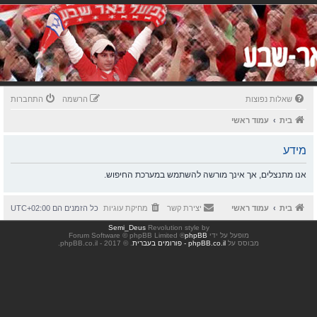
שאלות נפוצות
הרשמה
התחברות
בית
עמוד ראשי
מידע
אנו מתנצלים, אך אינך מורשה להשתמש במערכת החיפוש.
בית
עמוד ראשי
יצירת קשר
מחיקת עוגיות
כל הזמנים הם
UTC+02:00
Semi_Deus
Revolution style by
מופעל על ידי
phpBB
® Forum Software © phpBB Limited
מבוסס על
phpBB.co.il - פורומים בעברית
. © 2017 - phpBB.co.il.