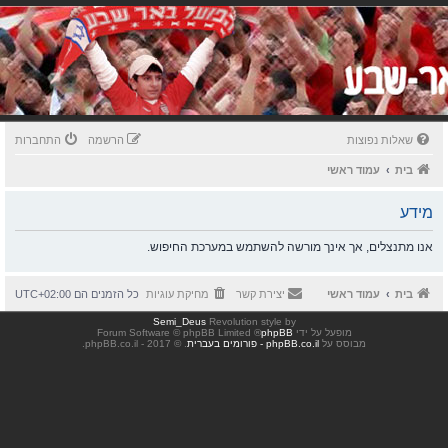
שאלות נפוצות
הרשמה
התחברות
בית
עמוד ראשי
מידע
אנו מתנצלים, אך אינך מורשה להשתמש במערכת החיפוש.
בית
עמוד ראשי
יצירת קשר
מחיקת עוגיות
כל הזמנים הם
UTC+02:00
Semi_Deus
Revolution style by
מופעל על ידי
phpBB
® Forum Software © phpBB Limited
מבוסס על
phpBB.co.il - פורומים בעברית
. © 2017 - phpBB.co.il.