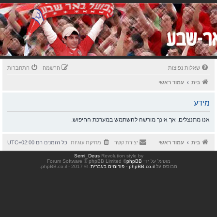
שאלות נפוצות
הרשמה
התחברות
בית
עמוד ראשי
מידע
אנו מתנצלים, אך אינך מורשה להשתמש במערכת החיפוש.
בית
עמוד ראשי
יצירת קשר
מחיקת עוגיות
כל הזמנים הם
UTC+02:00
Semi_Deus
Revolution style by
מופעל על ידי
phpBB
® Forum Software © phpBB Limited
מבוסס על
phpBB.co.il - פורומים בעברית
. © 2017 - phpBB.co.il.