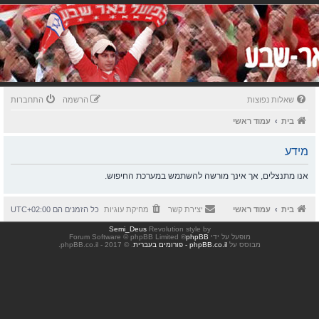
שאלות נפוצות
הרשמה
התחברות
בית
עמוד ראשי
מידע
אנו מתנצלים, אך אינך מורשה להשתמש במערכת החיפוש.
בית
עמוד ראשי
יצירת קשר
מחיקת עוגיות
כל הזמנים הם
UTC+02:00
Semi_Deus
Revolution style by
מופעל על ידי
phpBB
® Forum Software © phpBB Limited
מבוסס על
phpBB.co.il - פורומים בעברית
. © 2017 - phpBB.co.il.