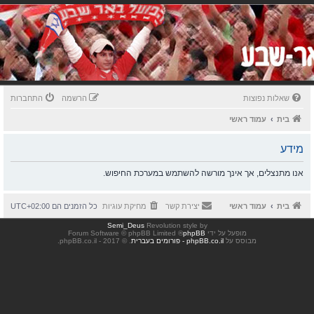
שאלות נפוצות
הרשמה
התחברות
בית
עמוד ראשי
מידע
אנו מתנצלים, אך אינך מורשה להשתמש במערכת החיפוש.
בית
עמוד ראשי
יצירת קשר
מחיקת עוגיות
כל הזמנים הם
UTC+02:00
Semi_Deus
Revolution style by
מופעל על ידי
phpBB
® Forum Software © phpBB Limited
מבוסס על
phpBB.co.il - פורומים בעברית
. © 2017 - phpBB.co.il.