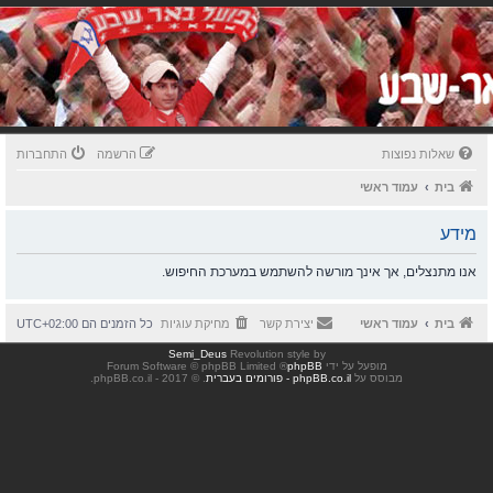
שאלות נפוצות
הרשמה
התחברות
בית
עמוד ראשי
מידע
אנו מתנצלים, אך אינך מורשה להשתמש במערכת החיפוש.
בית
עמוד ראשי
יצירת קשר
מחיקת עוגיות
כל הזמנים הם
UTC+02:00
Semi_Deus
Revolution style by
מופעל על ידי
phpBB
® Forum Software © phpBB Limited
מבוסס על
phpBB.co.il - פורומים בעברית
. © 2017 - phpBB.co.il.