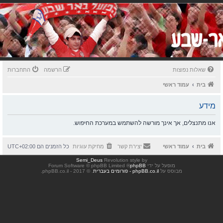
שאלות נפוצות
הרשמה
התחברות
בית
עמוד ראשי
מידע
אנו מתנצלים, אך אינך מורשה להשתמש במערכת החיפוש.
בית
עמוד ראשי
יצירת קשר
מחיקת עוגיות
כל הזמנים הם
UTC+02:00
Semi_Deus
Revolution style by
מופעל על ידי
phpBB
® Forum Software © phpBB Limited
מבוסס על
phpBB.co.il - פורומים בעברית
. © 2017 - phpBB.co.il.