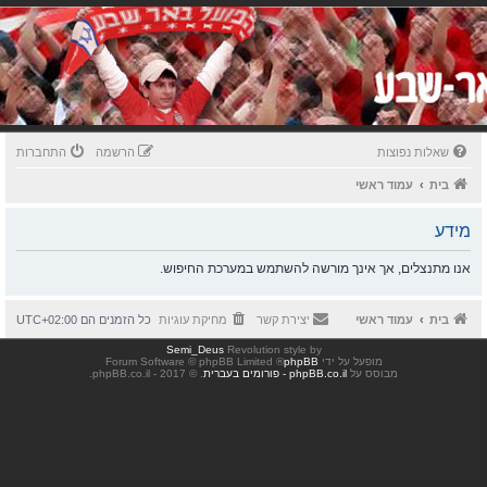
שאלות נפוצות
הרשמה
התחברות
בית
עמוד ראשי
מידע
אנו מתנצלים, אך אינך מורשה להשתמש במערכת החיפוש.
בית
עמוד ראשי
יצירת קשר
מחיקת עוגיות
כל הזמנים הם
UTC+02:00
Semi_Deus
Revolution style by
מופעל על ידי
phpBB
® Forum Software © phpBB Limited
מבוסס על
phpBB.co.il - פורומים בעברית
. © 2017 - phpBB.co.il.