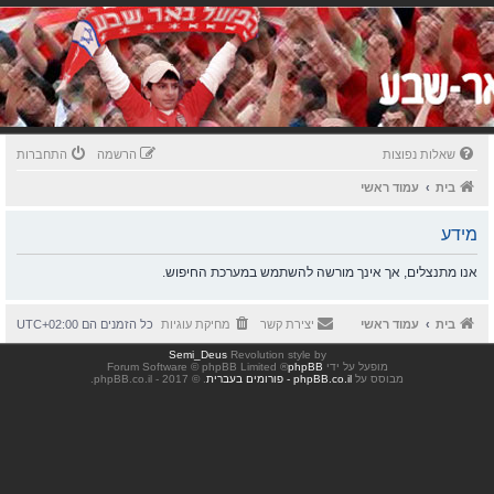
שאלות נפוצות
הרשמה
התחברות
בית
עמוד ראשי
מידע
אנו מתנצלים, אך אינך מורשה להשתמש במערכת החיפוש.
בית
עמוד ראשי
יצירת קשר
מחיקת עוגיות
כל הזמנים הם
UTC+02:00
Semi_Deus
Revolution style by
מופעל על ידי
phpBB
® Forum Software © phpBB Limited
מבוסס על
phpBB.co.il - פורומים בעברית
. © 2017 - phpBB.co.il.