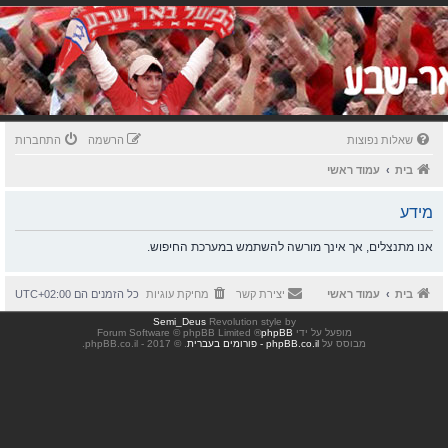
שאלות נפוצות
הרשמה
התחברות
בית
עמוד ראשי
מידע
אנו מתנצלים, אך אינך מורשה להשתמש במערכת החיפוש.
בית
עמוד ראשי
יצירת קשר
מחיקת עוגיות
כל הזמנים הם
UTC+02:00
Semi_Deus
Revolution style by
מופעל על ידי
phpBB
® Forum Software © phpBB Limited
מבוסס על
phpBB.co.il - פורומים בעברית
. © 2017 - phpBB.co.il.