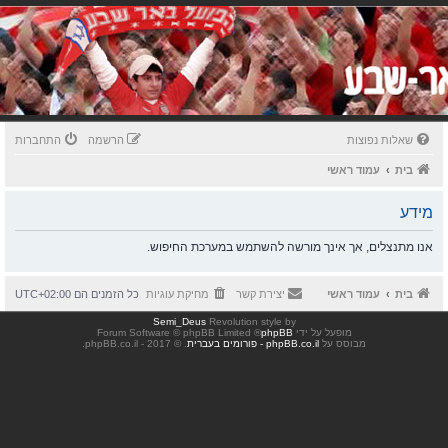
שאלות נפוצות
הרשמה
התחברות
בית
עמוד ראשי
מידע
אנו מתנצלים, אך אינך מורשה להשתמש במערכת החיפוש.
בית
עמוד ראשי
יצירת קשר
מחיקת עוגיות
כל הזמנים הם
UTC+02:00
Semi_Deus
Revolution style by
מופעל על ידי
phpBB
® Forum Software © phpBB Limited
מבוסס על
phpBB.co.il - פורומים בעברית
. © 2017 - phpBB.co.il.