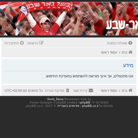
שאלות נפוצות
הרשמה
התחברות
בית
עמוד ראשי
מידע
אנו מתנצלים, אך אינך מורשה להשתמש במערכת החיפוש.
בית
עמוד ראשי
יצירת קשר
מחיקת עוגיות
כל הזמנים הם
UTC+02:00
Semi_Deus
Revolution style by
מופעל על ידי
phpBB
® Forum Software © phpBB Limited
מבוסס על
phpBB.co.il - פורומים בעברית
. © 2017 - phpBB.co.il.