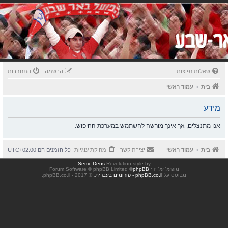
שאלות נפוצות
הרשמה
התחברות
בית
עמוד ראשי
מידע
אנו מתנצלים, אך אינך מורשה להשתמש במערכת החיפוש.
בית
עמוד ראשי
יצירת קשר
מחיקת עוגיות
כל הזמנים הם
UTC+02:00
Semi_Deus
Revolution style by
מופעל על ידי
phpBB
® Forum Software © phpBB Limited
מבוסס על
phpBB.co.il - פורומים בעברית
. © 2017 - phpBB.co.il.