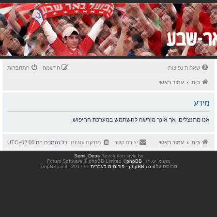
שאלות נפוצות
הרשמה
התחברות
בית
עמוד ראשי
מידע
אנו מתנצלים, אך אינך מורשה להשתמש במערכת החיפוש.
בית
עמוד ראשי
יצירת קשר
מחיקת עוגיות
כל הזמנים הם
UTC+02:00
Semi_Deus
Revolution style by
מופעל על ידי
phpBB
® Forum Software © phpBB Limited
מבוסס על
phpBB.co.il - פורומים בעברית
. © 2017 - phpBB.co.il.