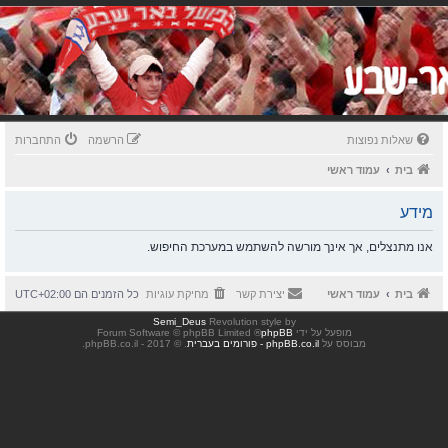
שאלות נפוצות
הרשמה
התחברות
בית
עמוד ראשי
מידע
אנו מתנצלים, אך אינך מורשה להשתמש במערכת החיפוש.
בית
עמוד ראשי
יצירת קשר
מחיקת עוגיות
כל הזמנים הם
UTC+02:00
Semi_Deus
Revolution style by
מופעל על ידי
phpBB
® Forum Software © phpBB Limited
מבוסס על
phpBB.co.il - פורומים בעברית
. © 2017 - phpBB.co.il.