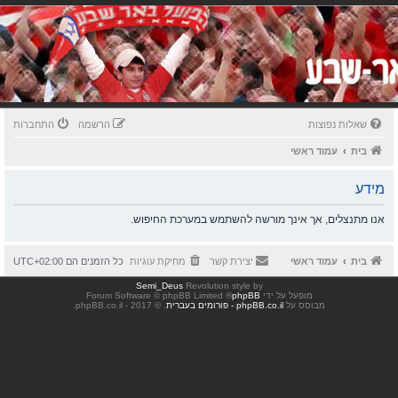
שאלות נפוצות
הרשמה
התחברות
בית
עמוד ראשי
מידע
אנו מתנצלים, אך אינך מורשה להשתמש במערכת החיפוש.
בית
עמוד ראשי
יצירת קשר
מחיקת עוגיות
כל הזמנים הם
UTC+02:00
Semi_Deus
Revolution style by
מופעל על ידי
phpBB
® Forum Software © phpBB Limited
מבוסס על
phpBB.co.il - פורומים בעברית
. © 2017 - phpBB.co.il.