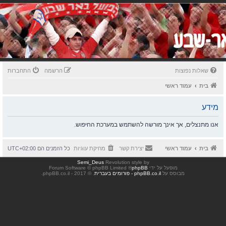
שאלות נפוצות
הרשמה
התחברות
בית
עמוד ראשי
מידע
אנו מתנצלים, אך אינך מורשה להשתמש במערכת החיפוש.
בית
עמוד ראשי
יצירת קשר
מחיקת עוגיות
כל הזמנים הם
UTC+02:00
Semi_Deus
Revolution style by
מופעל על ידי
phpBB
® Forum Software © phpBB Limited
מבוסס על
phpBB.co.il - פורומים בעברית
. © 2017 - phpBB.co.il.