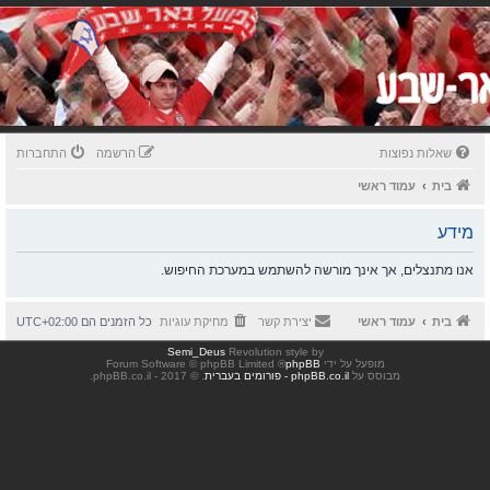
שאלות נפוצות
הרשמה
התחברות
בית
עמוד ראשי
מידע
אנו מתנצלים, אך אינך מורשה להשתמש במערכת החיפוש.
בית
עמוד ראשי
יצירת קשר
מחיקת עוגיות
כל הזמנים הם
UTC+02:00
Semi_Deus
Revolution style by
מופעל על ידי
phpBB
® Forum Software © phpBB Limited
מבוסס על
phpBB.co.il - פורומים בעברית
. © 2017 - phpBB.co.il.