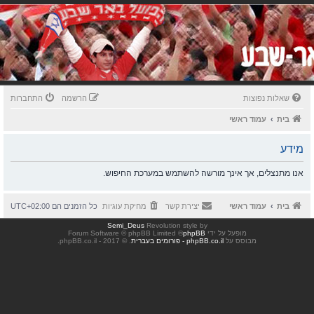
שאלות נפוצות
הרשמה
התחברות
בית
עמוד ראשי
מידע
אנו מתנצלים, אך אינך מורשה להשתמש במערכת החיפוש.
בית
עמוד ראשי
יצירת קשר
מחיקת עוגיות
כל הזמנים הם
UTC+02:00
Semi_Deus
Revolution style by
מופעל על ידי
phpBB
® Forum Software © phpBB Limited
מבוסס על
phpBB.co.il - פורומים בעברית
. © 2017 - phpBB.co.il.