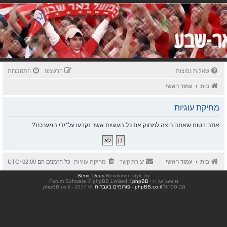
שאלות נפוצות
הרשמה
התחברות
בית
עמוד ראשי
מחיקת עוגיות
אתה בטוח שאתה רוצה למחוק את כל העוגיות אשר נקבעו על־ידי המערכת?
בית
עמוד ראשי
יצירת קשר
מחיקת עוגיות
כל הזמנים הם
UTC+02:00
Semi_Deus
Revolution style by
מופעל על ידי
phpBB
® Forum Software © phpBB Limited
מבוסס על
phpBB.co.il - פורומים בעברית
. © 2017 - phpBB.co.il.