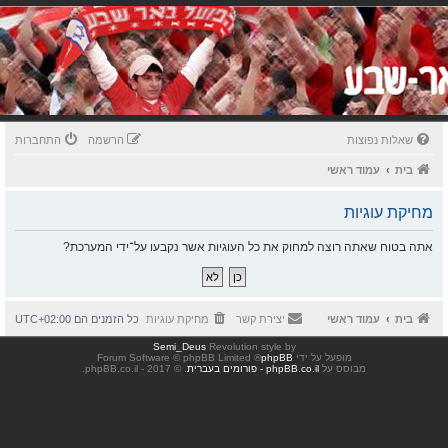
שאלות נפוצות
הרשמה
התחברות
בית
עמוד ראשי
מחיקת עוגיות
אתה בטוח שאתה רוצה למחוק את כל העוגיות אשר נקבעו על־ידי המערכת?
בית
עמוד ראשי
יצירת קשר
מחיקת עוגיות
כל הזמנים הם
UTC+02:00
Semi_Deus
Revolution style by
מופעל על ידי
phpBB
® Forum Software © phpBB Limited
מבוסס על
phpBB.co.il - פורומים בעברית
. © 2017 - phpBB.co.il.