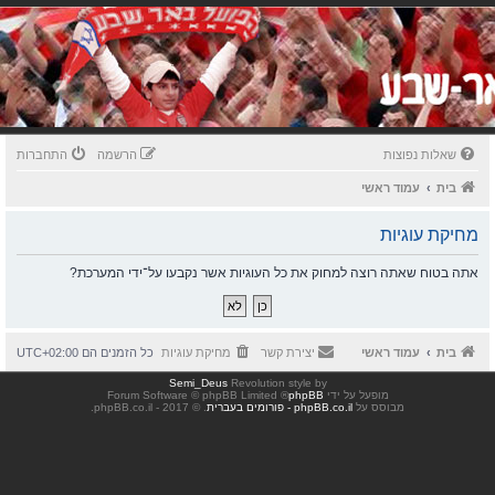
שאלות נפוצות
הרשמה
התחברות
בית
עמוד ראשי
מחיקת עוגיות
אתה בטוח שאתה רוצה למחוק את כל העוגיות אשר נקבעו על־ידי המערכת?
בית
עמוד ראשי
יצירת קשר
מחיקת עוגיות
כל הזמנים הם
UTC+02:00
Semi_Deus
Revolution style by
מופעל על ידי
phpBB
® Forum Software © phpBB Limited
מבוסס על
phpBB.co.il - פורומים בעברית
. © 2017 - phpBB.co.il.