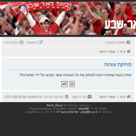
שאלות נפוצות
הרשמה
התחברות
בית
עמוד ראשי
מחיקת עוגיות
אתה בטוח שאתה רוצה למחוק את כל העוגיות אשר נקבעו על־ידי המערכת?
בית
עמוד ראשי
יצירת קשר
מחיקת עוגיות
כל הזמנים הם
UTC+02:00
Semi_Deus
Revolution style by
מופעל על ידי
phpBB
® Forum Software © phpBB Limited
מבוסס על
phpBB.co.il - פורומים בעברית
. © 2017 - phpBB.co.il.