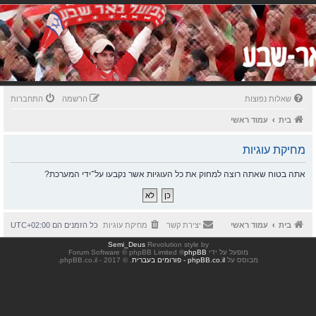
שאלות נפוצות
הרשמה
התחברות
בית
עמוד ראשי
מחיקת עוגיות
אתה בטוח שאתה רוצה למחוק את כל העוגיות אשר נקבעו על־ידי המערכת?
בית
עמוד ראשי
יצירת קשר
מחיקת עוגיות
כל הזמנים הם
UTC+02:00
Semi_Deus
Revolution style by
מופעל על ידי
phpBB
® Forum Software © phpBB Limited
מבוסס על
phpBB.co.il - פורומים בעברית
. © 2017 - phpBB.co.il.