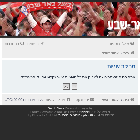
שאלות נפוצות
הרשמה
התחברות
בית
עמוד ראשי
מחיקת עוגיות
אתה בטוח שאתה רוצה למחוק את כל העוגיות אשר נקבעו על־ידי המערכת?
בית
עמוד ראשי
יצירת קשר
מחיקת עוגיות
כל הזמנים הם
UTC+02:00
Semi_Deus
Revolution style by
מופעל על ידי
phpBB
® Forum Software © phpBB Limited
מבוסס על
phpBB.co.il - פורומים בעברית
. © 2017 - phpBB.co.il.