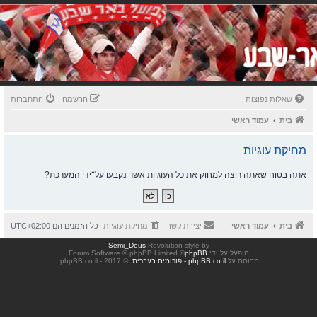
שאלות נפוצות
הרשמה
התחברות
בית
עמוד ראשי
מחיקת עוגיות
אתה בטוח שאתה רוצה למחוק את כל העוגיות אשר נקבעו על־ידי המערכת?
בית
עמוד ראשי
יצירת קשר
מחיקת עוגיות
כל הזמנים הם
UTC+02:00
Semi_Deus
Revolution style by
מופעל על ידי
phpBB
® Forum Software © phpBB Limited
מבוסס על
phpBB.co.il - פורומים בעברית
. © 2017 - phpBB.co.il.