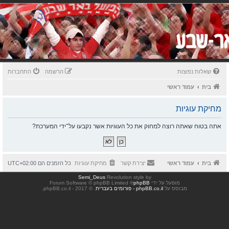
שאלות נפוצות
הרשמה
התחברות
בית
עמוד ראשי
מחיקת עוגיות
אתה בטוח שאתה רוצה למחוק את כל העוגיות אשר נקבעו על־ידי המערכת?
בית
עמוד ראשי
יצירת קשר
מחיקת עוגיות
כל הזמנים הם
UTC+02:00
Semi_Deus
Revolution style by
מופעל על ידי
phpBB
® Forum Software © phpBB Limited
מבוסס על
phpBB.co.il - פורומים בעברית
. © 2017 - phpBB.co.il.