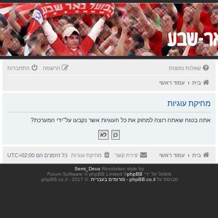
שאלות נפוצות
הרשמה
התחברות
בית
עמוד ראשי
מחיקת עוגיות
אתה בטוח שאתה רוצה למחוק את כל העוגיות אשר נקבעו על־ידי המערכת?
בית
עמוד ראשי
יצירת קשר
מחיקת עוגיות
כל הזמנים הם
UTC+02:00
Semi_Deus
Revolution style by
מופעל על ידי
phpBB
® Forum Software © phpBB Limited
מבוסס על
phpBB.co.il - פורומים בעברית
. © 2017 - phpBB.co.il.