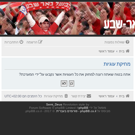
שאלות נפוצות
הרשמה
התחברות
בית
עמוד ראשי
מחיקת עוגיות
אתה בטוח שאתה רוצה למחוק את כל העוגיות אשר נקבעו על־ידי המערכת?
בית
עמוד ראשי
יצירת קשר
מחיקת עוגיות
כל הזמנים הם
UTC+02:00
Semi_Deus
Revolution style by
מופעל על ידי
phpBB
® Forum Software © phpBB Limited
מבוסס על
phpBB.co.il - פורומים בעברית
. © 2017 - phpBB.co.il.