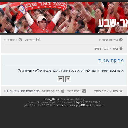
שאלות נפוצות
הרשמה
התחברות
בית
עמוד ראשי
מחיקת עוגיות
אתה בטוח שאתה רוצה למחוק את כל העוגיות אשר נקבעו על־ידי המערכת?
בית
עמוד ראשי
יצירת קשר
מחיקת עוגיות
כל הזמנים הם
UTC+02:00
Semi_Deus
Revolution style by
מופעל על ידי
phpBB
® Forum Software © phpBB Limited
מבוסס על
phpBB.co.il - פורומים בעברית
. © 2017 - phpBB.co.il.