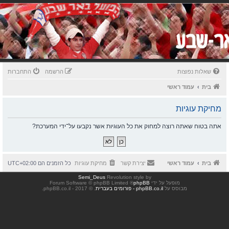
שאלות נפוצות
הרשמה
התחברות
בית
עמוד ראשי
מחיקת עוגיות
אתה בטוח שאתה רוצה למחוק את כל העוגיות אשר נקבעו על־ידי המערכת?
בית
עמוד ראשי
יצירת קשר
מחיקת עוגיות
כל הזמנים הם
UTC+02:00
Semi_Deus
Revolution style by
מופעל על ידי
phpBB
® Forum Software © phpBB Limited
מבוסס על
phpBB.co.il - פורומים בעברית
. © 2017 - phpBB.co.il.