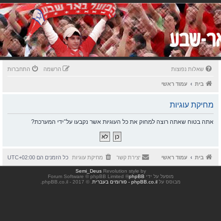
שאלות נפוצות
הרשמה
התחברות
בית
עמוד ראשי
מחיקת עוגיות
אתה בטוח שאתה רוצה למחוק את כל העוגיות אשר נקבעו על־ידי המערכת?
בית
עמוד ראשי
יצירת קשר
מחיקת עוגיות
כל הזמנים הם
UTC+02:00
Semi_Deus
Revolution style by
מופעל על ידי
phpBB
® Forum Software © phpBB Limited
מבוסס על
phpBB.co.il - פורומים בעברית
. © 2017 - phpBB.co.il.